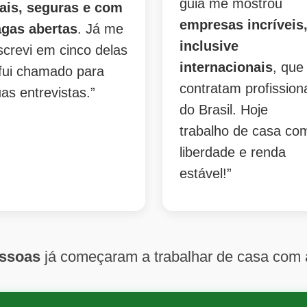
guia me mostrou
eais, seguras e com
empresas incríveis
agas abertas
. Já me
inclusive
screvi em cinco delas
internacionais
, que
fui chamado para
contratam profission
as entrevistas.”
do Brasil. Hoje
trabalho de casa co
liberdade e renda
estável!”
essoas
já começaram a trabalhar de casa com 