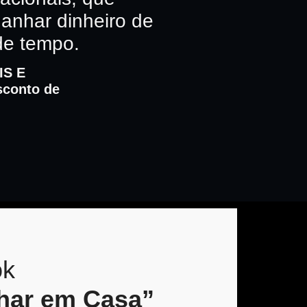
anhar dinheiro de
de tempo.
IS E
sconto de
ok
lhar em Casa”