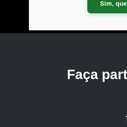
Sim, que
Faça par
Nacio
trabalh