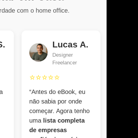
erdade com o home office.
S.
Lucas A.
Designer
Freelancer
⭐⭐⭐⭐⭐
a
“Antes do eBook, eu
não sabia por onde
começar. Agora tenho
uma
lista completa
de empresas