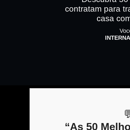
contratam para tr
casa com
Voc
INTERNA

“As 50 Melho