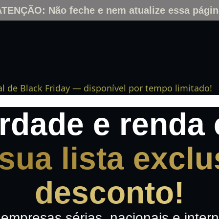
ATENÇÃO: Não feche e nem atualize essa págin
al de Black Friday — disponível por tempo limitado!
erdade e renda
sua lista excl
desconto!
empresas sérias, nacionais e intern