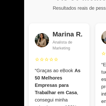
Resultados reais de pess
Marina R.
Analista de
Marketing
⭐⭐⭐⭐⭐
“
“Graças ao eBook
As
tu
50 Melhores
e
Empresas para
pr
Trabalhar em Casa
,
in
consegui minha
en