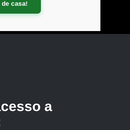
 de casa!
 Empresas
s para
acesso a
: