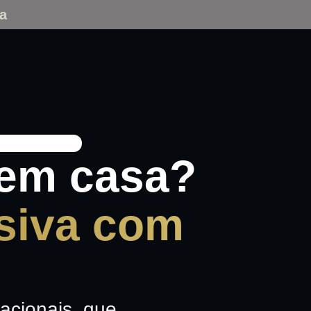
a
 em casa?
usiva com
acionais, que