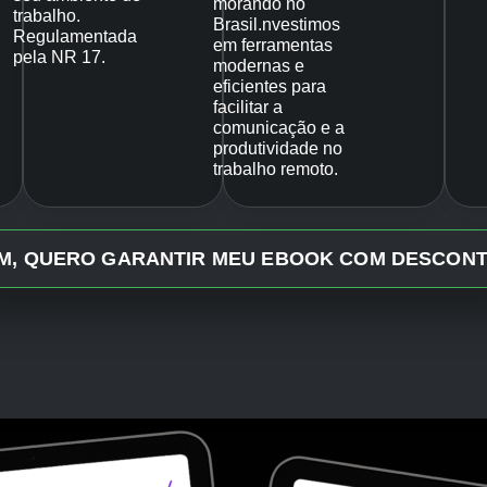
morando no
trabalho.
Brasil.nvestimos
Regulamentada
em ferramentas
pela NR 17.
modernas e
eficientes para
facilitar a
comunicação e a
produtividade no
trabalho remoto.
IM, QUERO GARANTIR MEU EBOOK COM DESCONT