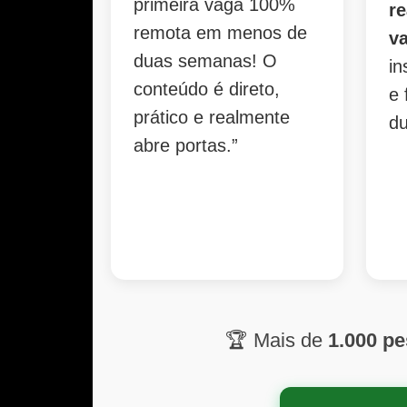
primeira vaga 100%
r
remota em menos de
v
duas semanas! O
in
conteúdo é direto,
e 
prático e realmente
du
abre portas.”
🏆 Mais de
1.000 p