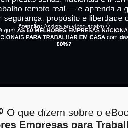
abalho remoto real — e aprenda a g
 segurança, propósito e liberdade 
Atenção:
Assista ao vídeo abaixo 👇
ê quer
AS 50 MELHORES EMPRESAS NACIONA
CIONAIS PARA TRABALHAR EM CASA
com
de
80%?
 O que dizem sobre o eBo
res Empresas para Traba