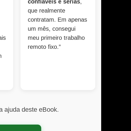
confiáveis e sérias
,
,
que realmente
contratam. Em apenas
um mês, consegui
ais
meu primeiro trabalho
remoto fixo.”
m
a ajuda deste eBook.