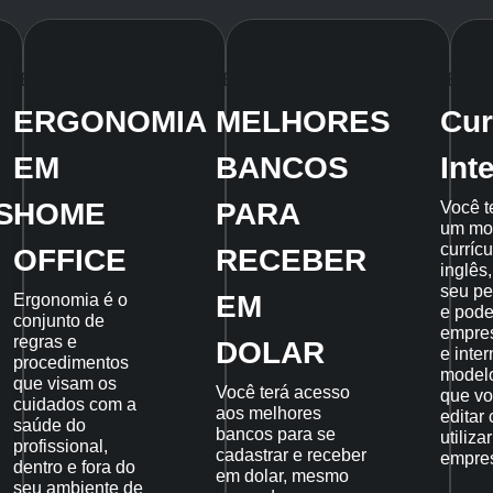
BONUS 02
BONUS 03
BON
ERGONOMIA
MELHORES
Cur
EM
BANCOS
Int
S
HOME
PARA
Você t
um mo
curríc
OFFICE
RECEBER
inglês
seu per
EM
Ergonomia é o
e pode
conjunto de
empres
regras e
DOLAR
e inte
procedimentos
modelo
que visam os
Você terá acesso
que vo
cuidados com a
aos melhores
editar 
saúde do
bancos para se
utiliza
profissional,
cadastrar e receber
empre
dentro e fora do
em dolar, mesmo
seu ambiente de