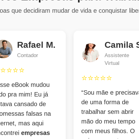
oas que decidiram mudar de vida e conquistar lib
Rafael M.
Camila 
Contador
Assistente
Virtual
⭐⭐⭐⭐⭐
⭐⭐⭐⭐⭐
Esse eBook mudou
“Sou mãe e precisav
do pra mim! Eu já
de uma forma de
stava cansado de
trabalhar sem abrir
omessas falsas na
mão do meu tempo
ternet, mas aqui
com meus filhos. O
contrei
empresas