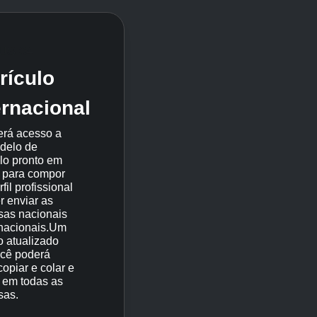
US 04
rículo
ernacional
erá acesso a
delo de
ulo pronto em
, para compor
fil profissional
r enviar as
as nacionais
rnacionais.Um
 atualizado
cê poderá
copiar e colar e
r em todas as
sas.