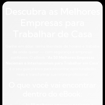
Descubra as Melhores
Empresas para
Trabalhar de Casa
Ganhe em dólar, tenha liberdade de horário e trabalhe
de onde quiser — com segurança e empresas
confiáveis. O eBook
“As 50 Melhores Empresas
Nacionais e Internacionais para Trabalhar em Casa”
é o seu guia prático para encontrar oportunidades
reais e transformar sua rotina profissional.
O que você vai encontrar
dentro do eBook:
✅ As
50 melhores empresas nacionais e