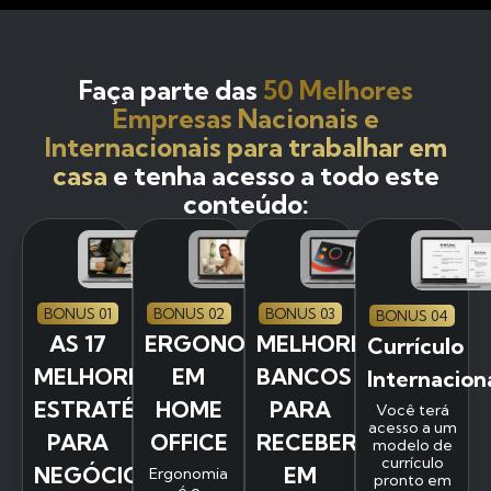
Faça parte das
50 Melhores
Empresas Nacionais e
Internacionais para trabalhar em
casa
e tenha acesso a todo este
conteúdo:
BONUS 01
BONUS 02
BONUS 03
BONUS 04
AS 17
ERGONOMIA
MELHORES
Currículo
MELHORES
EM
BANCOS
Internacion
ESTRATÉGIAS
HOME
PARA
Você terá
acesso a um
PARA
OFFICE
RECEBER
modelo de
currículo
NEGÓCIOS
EM
Ergonomia
pronto em