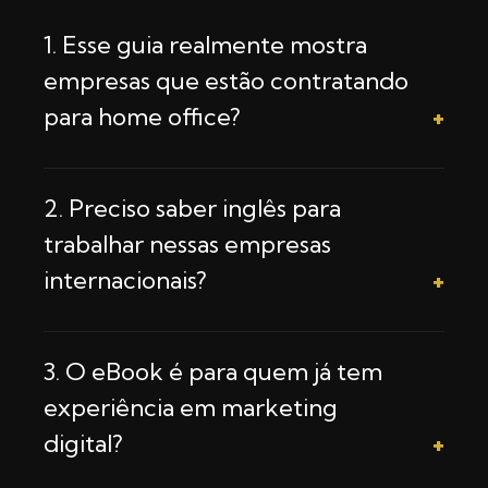
1. Esse guia realmente mostra
empresas que estão contratando
para home office?
Sim! O eBook reúne empresas nacionais e
internacionais confiáveis que estão
2. Preciso saber inglês para
contratando profissionais para trabalhar de
trabalhar nessas empresas
casa. Todas as informações foram
internacionais?
atualizadas e pesquisadas com base em
fontes reais.
Nem todas! No guia você vai encontrar
oportunidades com e sem exigência de
3. O eBook é para quem já tem
inglês, além de um bônus com dicas para
experiência em marketing
montar um currículo internacional, caso
digital?
queira expandir suas chances no exterior.
Não. Ele é para iniciantes e também para