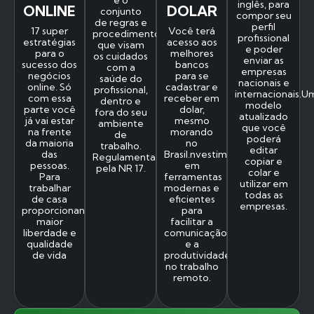
é o
inglês, para
ONLINE
DOLAR
conjunto
compor seu
de regras e
perfil
17 super
Você terá
procedimentos
profissional
estratégias
acesso aos
que visam
e poder
para o
melhores
os cuidados
enviar as
sucesso dos
bancos
com a
empresas
negócios
para se
saúde do
nacionais e
online. Só
cadastrar e
profissional,
internacionais.U
com essa
receber em
dentro e
modelo
parte você
dolar,
fora do seu
atualizado
já vai estar
mesmo
ambiente
que você
na frente
morando
de
poderá
da maioria
no
trabalho.
editar
das
Brasil.nvestimos
Regulamentada
copiar e
pessoas.
em
pela NR 17.
colar e
Para
ferramentas
utilizar em
trabalhar
modernas e
todas as
de casa
eficientes
empresas.
proporcionando
para
maior
facilitar a
liberdade e
comunicação
qualidade
e a
de vida
produtividade
no trabalho
remoto.