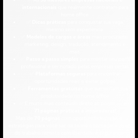
internacionais
que realmente contratam para
home office.
✅
Dicas práticas
para conquistar sua vaga,
mesmo sem experiência.
✅
Modelos de cargos e áreas
mais procuradas:
marketing, design, tradução, atendimento e
mais.
✅
Passo a passo simples
para montar seu perfil
profissional e ser notado pelas empresas certas.
✅
Plataformas seguras
para encontrar
oportunidades reais e evitar golpes.
✅
Ferramentas gratuitas
que aumentam sua
produtividade no home office.
✅ E muito mais conteúdo direto ao ponto — em
71 páginas práticas e inspiradoras!
Mais de
70 páginas
com oportunidades reais e
estratégias para você sair da teoria e começar a viver
do trabalho remoto com liberdade e segurança.