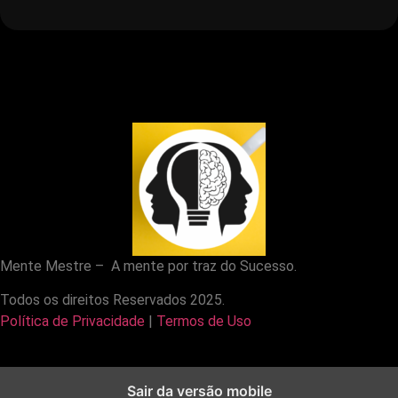
tablet ou computador.
satisfeito(a), pode entrar em contato e
solicitar suporte. O nosso objetivo é ajudar
você a transformar sua forma de trabalhar
com segurança e propósito.
Mente Mestre – A mente por traz do Sucesso.
Todos os direitos Reservados 2025.
Política de Privacidade
|
Termos de Uso
Sair da versão mobile