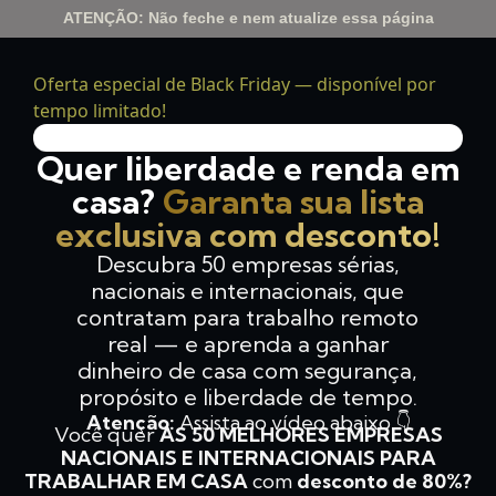
ATENÇÃO: Não feche e nem atualize essa página
Oferta especial de Black Friday — disponível por
tempo limitado!
64%
Quer liberdade e renda em
casa?
Garanta sua lista
exclusiva com desconto!
Descubra 50 empresas sérias,
nacionais e internacionais, que
contratam para trabalho remoto
real — e aprenda a ganhar
dinheiro de casa com segurança,
propósito e liberdade de tempo.
Atenção:
Assista ao vídeo abaixo 👇
Você quer
AS 50 MELHORES EMPRESAS
NACIONAIS E INTERNACIONAIS PARA
TRABALHAR EM CASA
com
desconto de 80%?